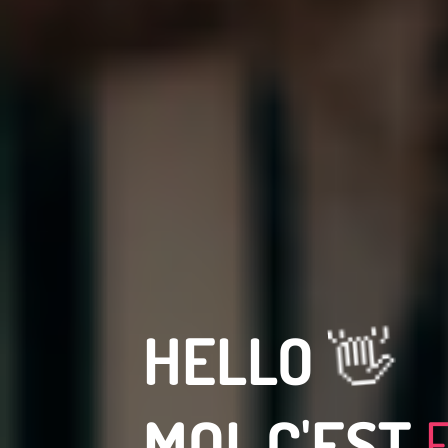
👋
HELLO
MOI, C'EST